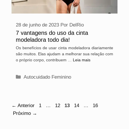
28 de junho de 2023
Por
DelRio
7 vantagens do uso da cinta
modeladora todo dia!
Os benefícios de usar cinta modeladora diariamente
são muitos. Elas ajudam a melhorar sua relação com
o próprio corpo, contribuem …
Leia mais
Categorias
Autocuidado Feminino
Navegação
Page
Page
Page
Page
Page
← Anterior
1
…
12
13
14
…
16
de
Próximo →
post