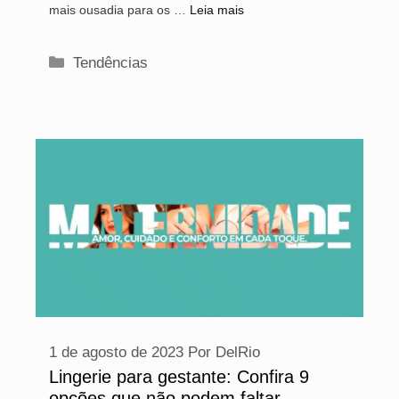
mais ousadia para os …
Leia mais
Categorias
Tendências
1 de agosto de 2023
Por
DelRio
Lingerie para gestante: Confira 9
opções que não podem faltar