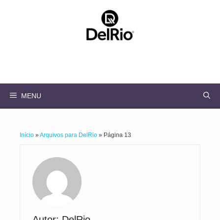
Pular
para
o
conteúdo
Instagram
Facebook
MENU
Início
»
Arquivos para DelRio
»
Página 13
Autor: DelRio