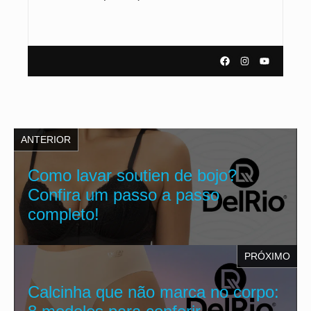
ANTERIOR
Como lavar soutien de bojo?
Confira um passo a passo
completo!
PRÓXIMO
Calcinha que não marca no corpo: