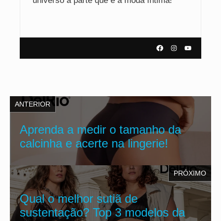
universo à parte que é a moda íntima!
ANTERIOR
Aprenda a medir o tamanho da
calcinha e acerte na lingerie!
PRÓXIMO
Qual o melhor sutiã de
sustentação? Top 3 modelos da