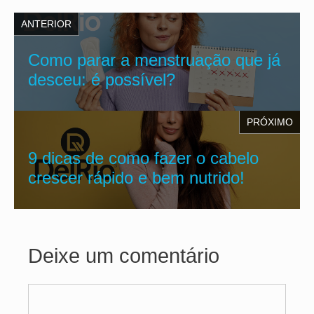
ANTERIOR
Como parar a menstruação que já
desceu: é possível?
PRÓXIMO
9 dicas de como fazer o cabelo
crescer rápido e bem nutrido!
Deixe um comentário
Comentário